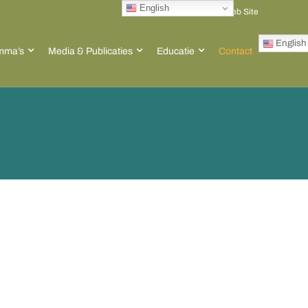
English
Go to ACT Global Web Site
English
mma’s
Media & Publicaties
Educatie
Contact