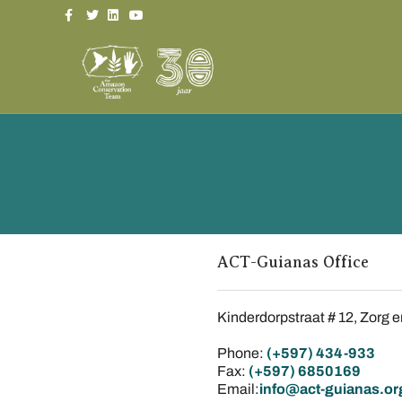
Facebook
Twitter
Linkedin
Youtube
ACT-Guianas Office
Kinderdorpstraat # 12, Zorg
Phone:
(+
597)
434-933
Fax:
(+
597)
6850169
Email:
info@act-guianas.o