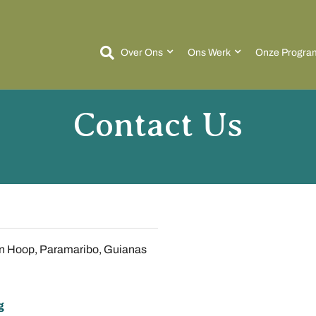
Over Ons
Ons Werk
Onze Progra
Contact Us
 en Hoop, Paramaribo, Guianas
rg