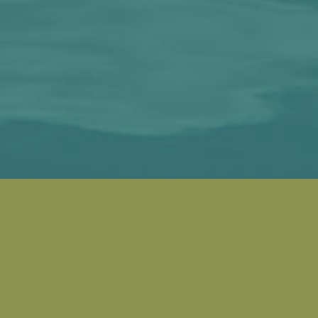
Waarom een gezond regenwoud
een gezonde planeet betekent