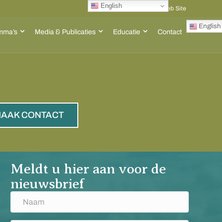
English
Go to ACT Global Web Site
English
mma’s
Media & Publicaties
Educatie
Contact
AAK CONTACT
Meldt u hier aan voor de
nieuwsbrief