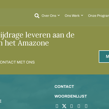
Over Ons
Ons Werk
Onze Progra
ijdrage leveren aan de
n het Amazone
M
CONTACT MET ONS
CONTACT
WOORDENLIJST
E