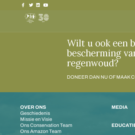
Facebook
Twitter
Linkedin
Youtube
Wilt u ook een b
bescherming va
regenwoud?
DONEER DAN NU OF MAAK 
OVER ONS
MEDIA
Geschiedenis
Missie en Visie
Ons Conservation Team
EDUCATI
Ons Amazon Team