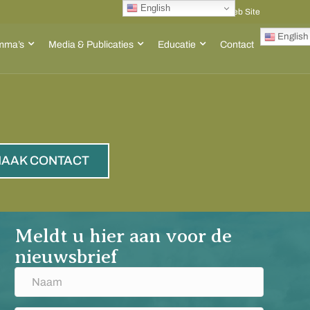
English
Go to ACT Global Web Site
English
mma’s
Media & Publicaties
Educatie
Contact
AAK CONTACT
Meldt u hier aan voor de
nieuwsbrief