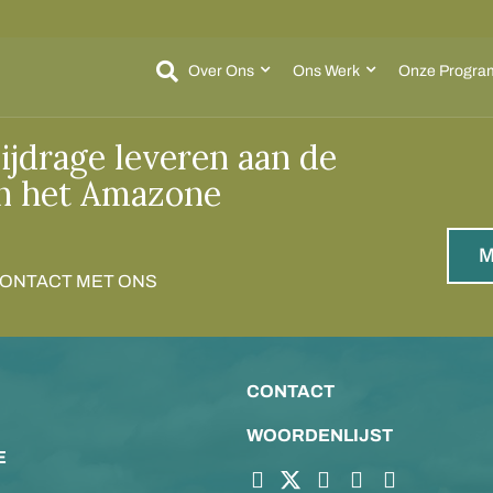
Over Ons
Ons Werk
Onze Progra
ijdrage leveren aan de
n het Amazone
M
CONTACT MET ONS
CONTACT
WOORDENLIJST
E