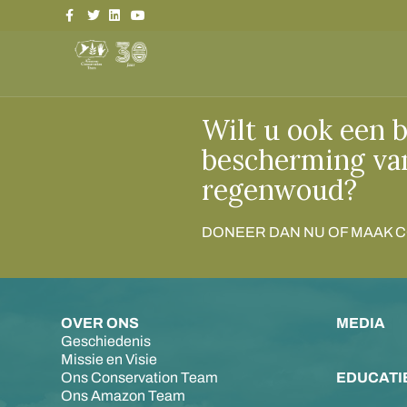
Facebook
Twitter
Linkedin
Youtube
Wilt u ook een b
bescherming va
regenwoud?
DONEER DAN NU OF MAAK 
OVER ONS
MEDIA
Geschiedenis
Missie en Visie
Ons Conservation Team
EDUCATI
Ons Amazon Team